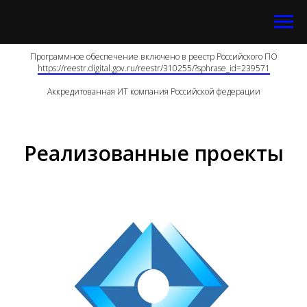
Программное обеспечение включено в реестр Российского ПО
https://reestr.digital.gov.ru/reestr/310255/?sphrase_id=239571
Аккредитованная ИТ компания Российской федерации
Реализованные проекты