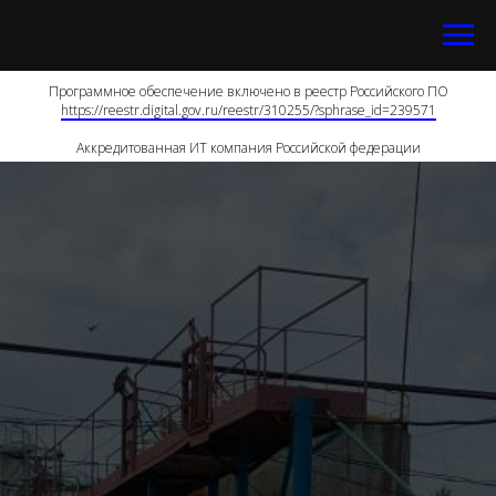
Программное обеспечение включено в реестр Российского ПО
https://reestr.digital.gov.ru/reestr/310255/?sphrase_id=239571
Аккредитованная ИТ компания Российской федерации