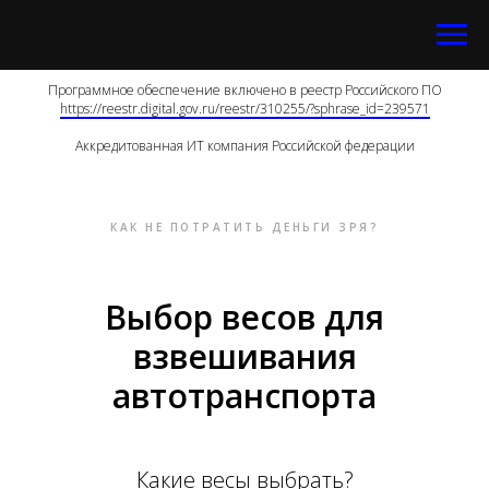
Программное обеспечение включено в реестр Российского ПО
https://reestr.digital.gov.ru/reestr/310255/?sphrase_id=239571
Аккредитованная ИТ компания Российской федерации
КАК НЕ ПОТРАТИТЬ ДЕНЬГИ ЗРЯ?
Выбор весов для
взвешивания
автотранспорта
Какие весы выбрать?