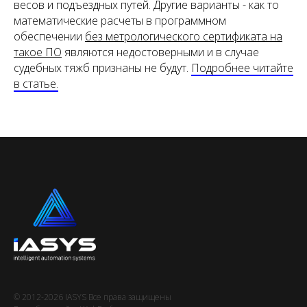
весов и подъездных путей. Другие варианты - как то
математические расчеты в программном
обеспечении
без метрологического сертификата на
такое ПО
являются недостоверными и в случае
судебных тяжб признаны не будут.
Подробнее читайте
в статье.
© 2012-2026 IASYS Все права защищены